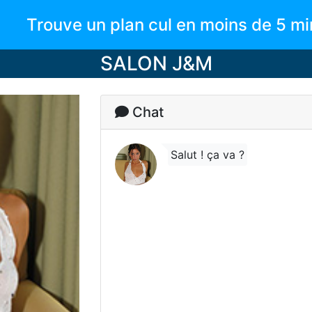
Trouve un plan cul en moins de 5 mi
SALON J&M
Chat
Salut ! ça va ?